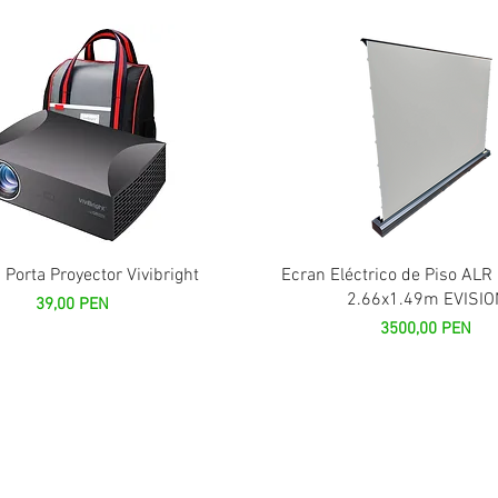
Vista rápida
Vista rápida
 Porta Proyector Vivibright
Ecran Eléctrico de Piso ALR
2.66x1.49m EVISIO
Precio
39,00 PEN
Precio
3500,00 PEN