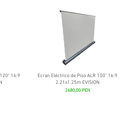
Vista rápida
 120" 16:9
Ecran Eléctrico de Piso ALR 100" 16:9
N
2.21x1.25m EVISION
Precio
2680,00 PEN