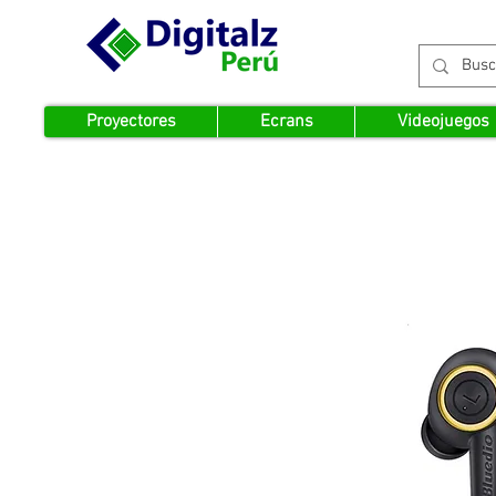
Proyectores
Ecrans
Videojuegos