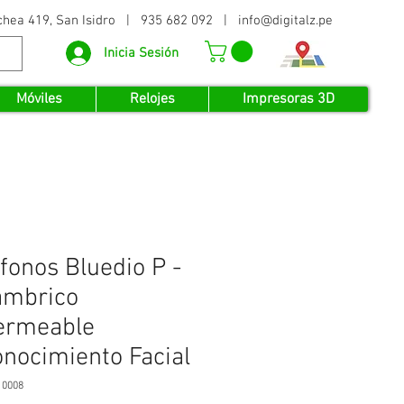
echea 419, San Isidro | 935 682 092 |
info@digitalz.pe
Inicia Sesión
Móviles
Relojes
Impresoras 3D
fonos Bluedio P -
ámbrico
ermeable
nocimiento Facial
10008