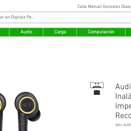
Calle Manuel Gonzales Ola
Audio
Carga
Computación
Audí
Inal
Imp
Reco
SKU: AUD