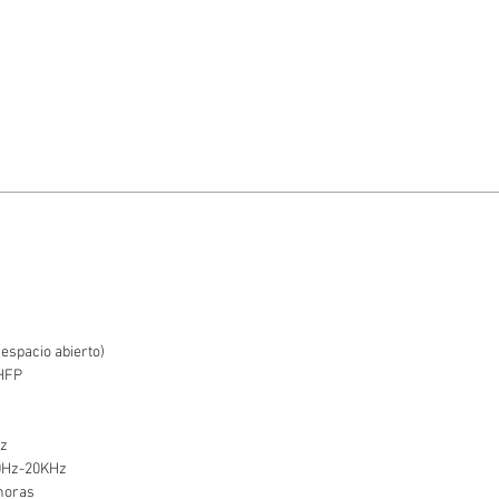
espacio abierto)
 HFP
Hz
20Hz-20KHz
horas