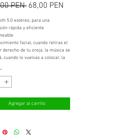
Precio
Precio
,00 PEN 
68,00 PEN
de
oth 5.0 estéreo, para una
oferta
ión rápida y eficiente
meable
cimiento facial, cuando retiras el
r derecho de tu oreja, la música se
, cuando lo vuelvas a colocar, la
seguirá sonando.
*
a de larga duración de hasta
igero y diseño de moda
Agregar al carrito