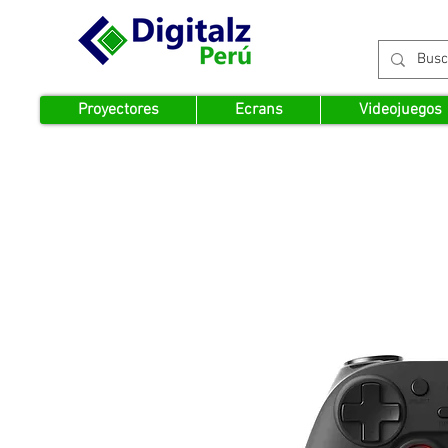
Proyectores
Ecrans
Videojuegos