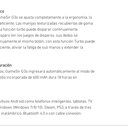
ico
ameSir G3s se ajusta completamente a la ergonomía, lo
 eficiente. Las manijas texturizadas recubiertas de goma
a función turbo puede disparar continuamente
sparo (en los juegos de disparos, sus dedos se
tinuamente el mismo botón, con esta función Turbo puede
iente, aliviar la fatiga de sus manos y extender la
uración
tos, GameSir G3s ingresará automáticamente al modo de
 litio incorporada de 600 mAh dura 18 horas en
tivos Android como teléfonos inteligentes, tabletas, TV
Windows (Windows 7/8/10), Steam, PS3, a través de tres
 inalámbrico, Bluetooth 4.0 o con cable conexión.