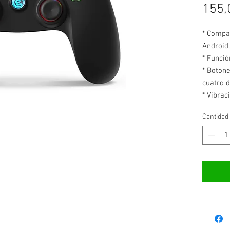
155,
* Compat
Android
* Funció
* Boton
cuatro d
* Vibrac
* Admit
Cantidad
* Bater
*** No i