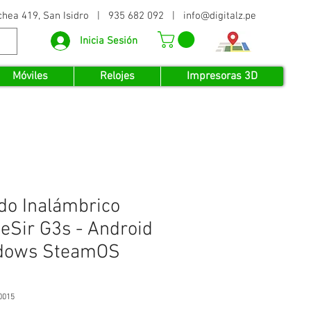
echea 419, San Isidro | 935 682 092 |
info@digitalz.pe
Inicia Sesión
Móviles
Relojes
Impresoras 3D
o Inalámbrico
Sir G3s - Android
dows SteamOS
0015