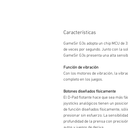
Características
GameSir G3s adopta un chip MCU de 32 
de veces por segundo. Junto con la sol
GameSir G3s presenta una alta sensibi
Función de vibración
Con los motores de vibración, la vibra
completo en los juegos.
Botones diseñados físicamente
El D-Pad flotante hace que sea más fác
joysticks analógicos tienen un posicio
de función diseñados físicamente, sóli
presionar sin esfuerzo. La sensibilidad
profundidad de la prensa con precisió
autos y juegos de deriva.