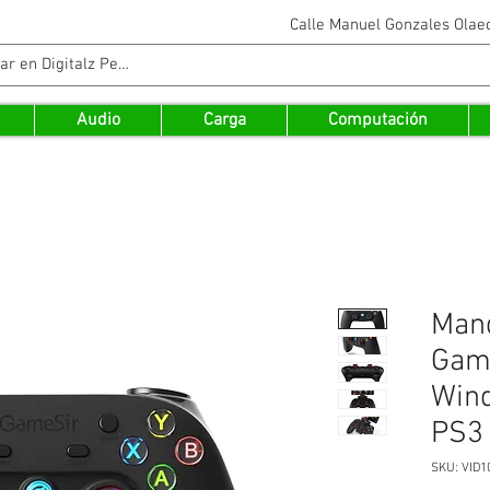
Calle Manuel Gonzales Ola
Audio
Carga
Computación
Mand
Game
Win
PS3
SKU: VID1