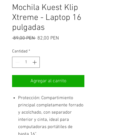
Mochila Kuest Klip
Xtreme - Laptop 16
pulgadas
Precio
Precio
 89,00 PEN 
82,00 PEN
de
oferta
Cantidad
*
Agregar al carrito
Protección: Compartimiento
principal completamente forrado
y acolchado, con separador
interior y cinta, ideal para
computadoras portátiles de
hasta 16".