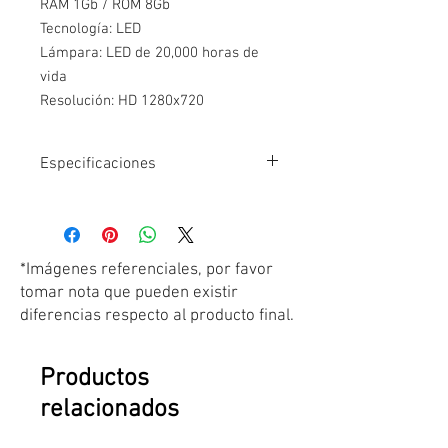
RAM 1Gb / ROM 8Gb
Tecnología: LED
Lámpara: LED de 20,000 horas de
vida
Resolución: HD 1280x720
Brillo: 350 Lumens ANSI / 2000
Lumens Led
Especificaciones
Altavoz Estéreo HiFi incorporado,
potencia 10W
- Android Version: 9.0
Lee Videos, Imágenes y Archivos
- Soporta Google Play Store
- Wifi Spec: 802.11 b/g
Office
- Bluetooth: 4.0
*Imágenes referenciales, por favor
- CPU: Quad core ARM Cortex-A53
tomar nota que pueden existir
- GPU Penta-core ARM Mali-450
diferencias respecto al producto final.
- RAM 1Gb / ROM 8Gb
- Office: WORD/EXCEL/PDF
- Soporta Mouse/ Teclado
Productos
- Resolución Nativa: HD 1280x720
relacionados
- Resolución Compatible hasta Full
HD/1080P