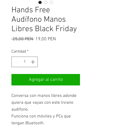
Hands Free
Audífono Manos
Libres Black Friday
Precio
Precio
 25,00 PEN 
19,00 PEN
de
oferta
Cantidad
*
Agregar al carrito
Conversa con manos libres adonde
quiera que vayas con este liviano
audífono.
Funciona con móviles y PCs que
tengan Bluetooth.